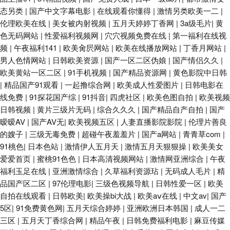
态另类
|
国产中文字幕电影
|
在线观看你懂得
|
激情另类欧美一二
|
伦理欧美在线
|
美女被内射视频
|
五月天婷婷丁香网
|
3a级毛片
|
黄
色无码网站
|
性爱福利视频网
|
穴穴视频免费在线
|
第一福利在线视
频
|
午夜福利141
|
欧美肏屄网站
|
欧美在线播放网站
|
丁香月网站
|
男人色情网站
|
日韩欧美资源
|
国产一区二区伪娘
|
国产情侣久久
|
欧美黄站一区二区
|
91手机视频
|
国产精品资源网
|
黄色影院中日韩
|
精品国产91观看
|
一起撸综合网
|
欧美成人性爱图片
|
日韩电影在
线免费
|
91探花国产综
|
91抖音
|
四虎社区
|
欧美色图自拍
|
欧美视频
日韩视频
|
黄片三级片无码
|
综合久久久
|
国产精品自产自拍
|
国产
暧暧AV
|
国产AV无
|
欧美视频五区
|
人妻直播影院影院
|
伦理片善良
的嫂子
|
三级无毒免费
|
超碰午夜羞羞片
|
国产a网站
|
青青草com
|
91桃色
|
日本色站
|
激情伊人五月天
|
激情五月天狠狠操
|
欧美美女
爱爱首页
|
蜜桃91色色
|
日本高清视频网站
|
激情网亚洲综合
|
午夜
福利玉足在线
|
亚洲激情综合
|
久草福利资源玷
|
无码成人毛片
|
精
品国产区二区
|
97伦理电影
|
三级色视频导航
|
日韩性爱一区
|
欧美
自拍在线观看
|
日韩欧美
|
欧美操bi大战
|
欧美aⅴ在线
|
中文av
|
国产
5区
|
91免费黄色网
|
五月天综合婷婷
|
亚洲欧洲日本韩国
|
成人一二
三区
|
五月天丁香综合网
|
精品午夜
|
日韩免费福利电影
|
麻豆传媒