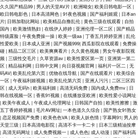
久久国产精品99
|
男人的天堂AV片
|
欧洲呦女
|
欧美日韩电影一区
|
福利五区 91亚洲传媒51 91你懂的在线 91免费看视频 伊人黃色毛片 亚洲综
欧日韩电影色
|
日本高清网色
|
91夜色视频
|
国产福利姬观
|
日本an
片
|
日韩加勒比网站
|
欧美精品自撸乱伦
|
黄色三级在线观看
|
自拍
合激 视频综合久 日本A片网址 日本不卡一二三区 日本歐美電影 午夜福利AV
国内
|
欧美激情熟妇
|
在线伊人婷婷
|
亚洲伦理一区二区
|
国产精品
特级露脸
|
午夜免费操一操
|
欧美一级aa
|
丁香五月婷婷亚洲
|
乱伦
影片 91传媒性爱视频 大香蕉伊人网 狼友青草园 网站96熟女 中文AV在看 超
性爱欧美
|
日本成人亚洲
|
国产视频999
|
西瓜影院在线观看
|
免费操
碰
|
精品二区三区
|
欧美爽爽看片
|
久久黄色视频
|
男女午夜影院视
碰超在线 91大神论理少妇 国产精品播放 神马影院午夜限制 国产乱乱一区二
频
|
三级性交毛片
|
久草资源av
|
欧美性爱区第一页
|
亚洲第一第二
区
|
精品福利网
|
日韩中文网
|
向日葵视频官网
|
福利片一区二
|
无
码AV
区 婷婷丁香五月导航 爱豆AV首页 在线观AV 黄色日逼视频 天天干精品一区
|
欧美乱伦第六页
|
优物在线导航
|
国产在线观看片
|
欧美综合
一区
|
午夜福利姬视频
|
欧美乱伦第六页
|
亚洲人污污
|
二区三区四
区
|
成人无码h
|
欧美福利姬
|
高清无码免费
|
国内成人免费mv
|
日
操操人人 蜜桃涩导航 蜜臀人妻精 欧美欧美欧美欧美 九九热6 免费的成人91
韩在线视频一区
|
香蕉91视频
|
在线播放亚欧洲
|
欧美性爱小说网址
|
欧美午夜成人
|
午夜成人伦理网址
|
日韩国产自拍
|
欧美性擦擦
|
激
国产精品迷奸 爱豆传媒黄 亚洲视频天堂 91视频线上网站 欧美内射网站 人人
五丁香婷婷视频
|
毛片AV网址
|
一本色道久久综合
|
国产熟女91熟女
|
恋足视频国产免费
|
欧美色色VA
|
欧美人妖色情
|
字幕网91
|
男人的
爱人人操 黄色福利社 国产传媒A片 AV操老逼 足交视频在线看 午夜av电影 日
天堂三级
|
日本高清电影院
|
高清不卡一卡二卡
|
日本三级精油按摩
|
高清无码网址
|
成人免费视频一
|
成人色色
|
成人动漫
|
国产福利高
本操逼文学 人妖三级片 精品在线大香蕉 超碰在线操香蕉 97熟女视频 宅女好