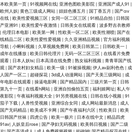
本欧美第一页
|
91视频网在线
|
亚洲色图欧美影院
|
亚洲国产成人91
|
欧州人妖
|
黄色三级成人网站
|
妞妞色播五月
|
国丁香五月
|
国产αv
在线
|
欧美性爱视频三区
|
女同一区二区三区
|
91精品自拍
|
日韩国
产亚洲91
|
欧美性爱午夜激情
|
日韩美女在线观看
|
波多野吉衣教师
|
伦理日本电影
|
欧美第一网
|
性欧美一区二区
|
欧美性潮喷
|
国产在
线精品二区
|
欧美性爱性爱视频
|
久久亚洲精品视频
|
官方福利视频
导航
|
小蝌蚪视频
|
久草视频免费网
|
欧美日韩第二
|
日韩欧美一
|
成年在线播放
|
欧美日韩伦理片
|
无码一区二区三区
|
在线看片免费
观看
|
日本人妖ts
|
日本高清在线免费
|
熟女福利视频
|
青青草国产线
观
|
国产农村妇女精品
|
欧美一级
|
91被操视频
|
伊人av副利色色
|
成
人国产一区二
|
超碰探花
|
3d成人动漫网站
|
国产天美三级网站
|
成
年电影在线观看
|
操逼电影网
|
国产精品国内
|
三级片第一页
|
日韩
第九十一页
|
在线看h网站
|
亚洲自拍偷拍五页
|
福利姬网址
|
私人午
夜影院
|
午夜福利视频大全
|
91另类视频在线
|
日韩在线小视频
|
91
茄子下载
|
人兽性受视频
|
亚洲综合女同
|
成人网站最新消息
|
成人
国产无码精品
|
欧美成不卡网
|
国产午夜福利六区
|
性欧美日
|
欧美
日韩国产丝袜
|
四虎公告
|
欧美一极片
|
日本在线中文
|
精品四虎
91av
|
人妖皇后rose
|
国产孕妇无码视频
|
欧美韩日视频
|
国产二级
片
|
国产高清成人
|
成人免费视频视频
|
超碰98
|
国产精品探花在线
|