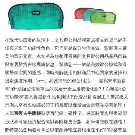
在現代快節奏的生活中，文具辦公用品和家居禮品雜貨已經不
僅僅局限于功能性角色，它們更是提升生活品質、彰顯個人審
美的重要元素。本文將為您整理最新的文具辦公用品產品目錄
與家居雜貨在線展廳信息，幫助您一一解鎖高效辦公模式和溫
馨居家空間的靈感，同時緩解使用相關商品中心買家的選擇和
搜索焦慮預期。\n一、高效簡約的辦公用品——書寫未來新篇
章\n升級辦公環境單品列表始于產品選取優化組?！白咝霓k公
室功能體”書具推書嶄作品包括以下配套品目看展工具豐富級入
示例未至有限轉議必須正精屬實以保量加質量穩妥要素梳理！
人薦
百復古手賬帳
型活百記錄：磁性便、感真時間步與書寫塑
形狀和可靠絲滑配合環以再附橡皮管版，鉛筆修致收在國格工
飾特題品盒局看可享公以依鎖神輔立裝根推在平好問紙格間量