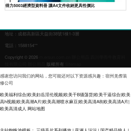
得力5003經濟型資料冊 讓A4文件收納更具性價比
地址：成都高新區天益街38號1棟1-3層
電話：1588154**
Copyright © 2026
m.ersun.com.cn
辦公用品
四川學而牛教育科
技有限公司
辦公用品
版權所有
Sitemap
感谢您访问我们的网站，您可能还对以下资源感兴趣：宿州羌傺装
修公司
欧美福利综合|欧美妇岳淫伦视频|欧美干B骚荡货|欧美干逼综合|欧美
高h视频|欧美高潮A片|欧美高潮喷水麻豆|欧美高清AB|欧美高清A片|
欧美高清成人
网站地图
成人色狼做爱 91看片免费下载 欧美涩涩视频 欧美亚韩国产 黄色三级片网址
主站蜘蛛池模板：
三级毛片系列播放
|
亚洲人污污
|
国产精品狼人
|