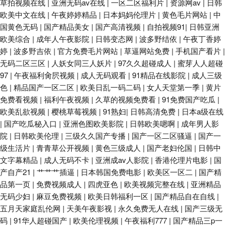
草拍视频在线
|
亚洲无码av在线
|
一区二区福利片
|
资源网av
|
日韩
欧美中文在线
|
午夜婷婷精品
|
日本妈妈伦理片
|
黄色毛片网站
|
中
国黄色无码
|
国产精品美女
|
国产高清视频
|
自拍视频91
|
日韩亚洲
欧美综合
|
成年人午夜影院
|
日韩变态网
|
波多野结依
|
午夜丁香婷
婷
|
波多野吉依
|
官方免费毛片网站
|
草逼网站免费
|
手机国产看片
|
无码二区三区
|
人妖女同三人妖片
|
97久久超碰成人
|
蜜芽人人超碰
97
|
午夜福利肏屄视频
|
成人无码观看
|
91精品在线影院
|
成人三级
色
|
精品国产一区二区
|
欧美日乱一码二码
|
女人天堂第一季
|
黄片
免费看视频
|
福利午夜视频
|
久草的视频免费看
|
91免费国产吃瓜
|
欧美乱欲视频
|
樱桃草莓视频
|
91熟妇
|
日韩高清免费
|
日本a级在线
|
国产吃瓜秘入口
|
亚洲色图欧美影院
|
日韩欧美嗯啊
|
成年男人影
院
|
日韩欧美伦理
|
三级久久国产专播
|
国产一区二区骚逼
|
国产一
级生活片
|
青青草公开视频
|
黄色三级成人
|
国产老妇伦国
|
日韩中
文字幕精品
|
成人无码不卡
|
亚洲成av人影院
|
香港伦理片电影
|
国
产自产21
|
艹艹艹插逼
|
日本韩国免费电影
|
欧美区一区二
|
国产精
品第一页
|
免费视频成人
|
四虎亚色
|
欧美视频完整在线
|
亚洲精品
无码少妇
|
麻豆免费视频
|
欧美日韩福利一区
|
国产精品自在自线
|
五月天家庭乱伦网
|
天美午夜影视
|
永久免费无人在线
|
国产三级无
码
|
91华人超碰国产
|
欧美伦理视频
|
午夜福利777
|
国产精品三p一