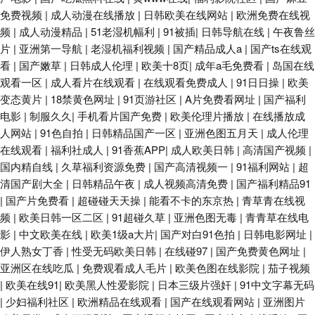
免费视频
|
成人动漫在线播放
|
日韩欧美在线网站
|
欧洲免费在线视
频
|
成人动漫精品
|
51老湿机幅利
|
91被插
|
日韩导航在线
|
午夜鲁丝
片
|
亚洲第一导航
|
老湿机福利视频
|
国产精品成人a
|
国产ts在线观
看
|
国产嫩草
|
日韩成人伦理
|
欧美十8页
|
成年a毛免费看
|
岛国在线
观看一区
|
成人看片在线观看
|
在线观看免费成人
|
91日日操
|
欧美
变态黄片
|
18禁黄色网址
|
91页游社区
|
A片免费看网址
|
国产福利
电影
|
制服久久
|
手机看片国产免费
|
欧美伦理片播放
|
在线播放成
人网站
|
91色自拍
|
日韩精品国产一区
|
亚洲色图五月天
|
成人伦理
在线观看
|
福利社成人
|
91香蕉APP
|
成人欧美日韩
|
高清国产视频
|
国内精自线
|
久草福利资源免费
|
国产高清视频一
|
91福利网站
|
超
清国产剧大全
|
日韩精品午夜
|
成人视频高清免费
|
国产福利精品91
|
国产片免费看
|
超碰碰天天操
|
能看不卡的东京热
|
青草青在线视
频
|
欧美日韩一区二区
|
91超碰久草
|
亚洲色图无毒
|
青青草在线电
影
|
中文欧美在线
|
欧美1级a大片
|
国产对白91色拍
|
日韩电影网址
|
伊人熟女丁香
|
性受无码欧美日韩
|
在线碰97
|
国产免费黄色网址
|
亚洲区在线吃瓜
|
免费观看成人毛片
|
欧美色图在线影院
|
茄子视频
|
欧美在线91
|
欧美黑人性爱影院
|
日本三级片强奸
|
91中文字幕无码
|
少妇福利社区
|
欧洲精品在线观看
|
国产在线观看网站
|
亚洲图片