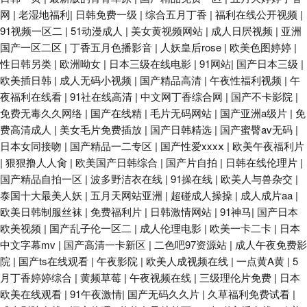
网
|
老湿地福利
|
日韩免费一级
|
综合五月丁香
|
福利在线公开视频
|
91视频一区二
|
51动漫成人
|
美女黄视频网站
|
成人日屄视频
|
亚洲
爱欧美 日韩一a 欧洲操b精品 人妻重口味
国产一区二区
|
丁香五月色播影音
|
人妖皇后rose
|
欧美色图婷婷
|
性日韩另类
|
欧洲呦女
|
日本三级在线电影
|
91网站
|
国产日本三级
|
欧美插日韩
|
成人无码小视频
|
国产精品高清
|
午夜性福利视频
|
午
夜福利在线看
|
91社在线高清
|
中文网丁香综合网
|
国产不卡影院
|
免费无毒久久网络
|
国产在线精
|
毛片无码网站
|
国产亚洲a级片
|
免
费高清成人
|
美女毛片免费插放
|
国产日韩精选
|
国产蜜臀av无码
|
日本女同接吻
|
国产精品一二专区
|
国产性爱xxxⅹ
|
欧美午夜福利片
|
狠狠撸人人肏
|
欧美国产日韩综合
|
国产片自拍
|
日韩在线伦理片
|
国产精品自拍一区
|
波多野洁衣在线
|
91操在线
|
欧美人与兽杂交
|
泰国十大最美人妖
|
五月天网站亚洲
|
超碰成人操操
|
成人成片aa
|
欧美日韩制服丝袜
|
免费福利片
|
日韩激情网站
|
91神马
|
国产日本
欧美视频
|
国产乱子伦一区二
|
成人伦理电影
|
欧美一卡二卡
|
日本
中文字幕mv
|
国产高清一卡新区
|
二色吧97资源站
|
成人午夜免费影
院
|
国产ts在线观看
|
午夜影院
|
欧美人成视频在线
|
一点黄A黄
|
5
月丁香婷婷综合
|
黄频草莓
|
午夜视频在线
|
三级理伦片免费
|
日本
欧美在线观看
|
91午夜激情
|
国产无码久久片
|
久草福利免费试看
|