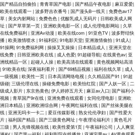
国产精品自拍偷拍
|
青青草国产电影
|
国产精品午夜电影
|
麻豆爱爱
|
欧美在线观看一
|
波多野吉衣番号
|
国产漫头B一线天
|
免费色av17
老司机精品91 91青青娱乐 国模无码视频 日韩综合网 AV无码破解 韩国青草
草
|
美女内射网站
|
免费色色
|
优酸乳成人无码片
|
日韩欧美成人网
址
|
国产草草第一页
|
亚洲欧美电影一区
|
成人伦理电影网站
|
久草
在线视频 91va人妻 午夜男人av影院 豆花tv网站多少 精品艹爱 欧美群p成人
在线免费福利
|
亚洲Av动漫
|
欧美在线com
|
91亚色TV
|
波多野结快
播
|
欧美激情喷水
|
91福利区
|
91电影天堂
|
亚洲激情偷拍
|
91成人
|
网 51自拍网视频 AV福利站 丰满av 九九热超碰 免费九一 午夜91黄色影院 91
91操网
|
91免费福利网
|
操操叉叉操操
|
日本精品成人
|
亚洲天堂在
线免费
|
日韩亚洲欧美在线
|
成人色爱
|
91超碰导航
|
在线黄色av
|
亚
撸人网 97精频 岛国夜夜爱 免费视频91 亚洲的图色 黄色网页免费看 熟女少
洲线精品一区
|
起碰人人操
|
欧美高清在线观看
|
黄色视频网站高清
|
91欧美在线
|
深夜福利看片
|
国产69精品视频
|
福利在线久草
|
成人
妇一二区 www韩日三级 久久精品黄色 91色导 九一香蕉视频污 蜜臀日日 九
一级视频
|
欧美性一页
|
日本高清网络电视
|
久久精品国产91
|
91超
级碰
|
三级伦理在线
|
操碰免费电影
|
欧美怡红院
|
国产人妖一区
|
二
一视频免费看 欧美午夜激情影院 色屋国产 欧美性爱影音先锋 黄色免费网站
级成人影片
|
东京热黄色
|
伊人婷婷五月天
|
麻豆av入口
|
国产福利小
视频
|
青草国产9r在线
|
亚洲免费在线观看
|
女同伦理电影
|
亚洲欧
网址 超碰国产123 草莓视频91 激情四射影院 超碰婷婷东京热 91熟女丝袜福
洲日本精品
|
亚洲欧洲综合网
|
午夜网红福利在线
|
国产丝袜美腿在
线
|
亚洲无吗卡一卡二
|
爱豆传媒影视
|
熟女伦伦孕妇
|
国产性爱大
利 午夜剧场三级片 五月天黄色影院 人人操B 久久草中文在线 第一福利色导
片
|
福利国产精品
|
国产三级黄色网址
|
午夜理论福利片
|
黄色毛片
三级
|
男人先锋视频在线
|
欧美性爱第1页
|
午夜福利公司
|
人人爽亚
国产精品爽 肏屄视频网址 91在线视频资源 亚洲变态另类 熟女诱惑影院 天天
洲AV
|
国产第一福利
|
福利影院在线播放
|
亚洲宅男av
|
AV黄色观看