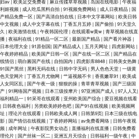
妇av
|
欧美足交免费看
|
麻豆传媟草草视频
|
岛国在线电影
|
午夜福
利姬视频
|
成人吃瓜黑料自拍
|
91视频免费网站
|
成人日夜精品
|
国
区 大香蕉伊人青青 东方成人AV综合 超碰97干 99国午夜产传媒 综合另类第
产精品免费一区
|
国产高清自拍在线
|
日本中文字幕网站
|
欧美日韩
中文视频
|
成人中文字幕在线
|
丁香五月五婷
|
国产偷拍
|
91天堂久
天堂夜夜网 欧美网站在线观看 九九午夜成人剧场 美女人人操 狼友97 久久国
久
|
欧美激情在线
|
午夜韩国伦理
|
在线观看w黄w
|
青草视频在线直
播
|
夜福利在线
|
91精品一区二区
|
最新国产精品
|
国产看片神器
|
产精品√√ 精品一区在 黄色美女视频 岛国免费小电影 97综合 中文字幕熟女青
日本伦理大全
|
91原创国
|
国产精品成人
|
五月天网址
|
四虎新网站
|
午夜婷婷精品
|
欧美国产日韩一区
|
国产在线一区二区
|
国产精品在
草 天堂Av网导航 亚洲一二三 自拍十区 最新网址av 婷婷97色色网 欧洲人人
线情侣
|
萌白酱国产在线
|
自拍国内
|
四虎影库8848
|
日韩美女热舞
|
91国产黑丝
|
黑料无码在线
|
日韩中字无码
|
男人色色天堂
|
一级黄
色天堂网片
肏 蜜臀导航 国模100p 超碰人人操在线 97中文资源站 制服诱惑传媒探花 四
|
丁香五月尤物网
|
艹逼视频不卡
|
香蕉嫩草91
|
欧美成
人女同区乱
|
国产午夜一级
|
狠狠的操
|
青草青草视频
|
国产三级国
产
|
91网络国产视频
|
日本三级按摩片
|
97亚洲国产成人
|
97人人叉
|
虎色导航 午夜剧场污 五月天啪啪啪啪 污视频观看 熟女视频91 欧美啪啪午夜
福利精品一
|
91呆哥在线观看
|
亚州欧美国产综合
|
爱豆视频在线看
|
日韩夜色福利
|
另类欧美婷婷色吧
|
国产91在线视频
|
欧美视频网
频道 极品影院 福利AV一区 av在线超碰 91苍苍影院 99操比 97在线资源 足交
址
|
理论片在线观看
|
日韩欧美成人网
|
日韩第9页
|
日本三级在线电
影
|
国产情侣在线视频
|
丁香婷婷网站
|
av免费看网络
|
日韩午夜视
网址 91国产精品 午夜激情影院 日本黄色网 麻豆福利导航 韩国色色 91热播
频
|
成年网址
|
午夜影院男女动态
|
直播福利在线直播
|
日韩免费看
理伦片
|
国产丝袜一区二
|
亚洲五月天综合
|
日韩福利一级午夜
|
中
社区 亚州综合色图 日韩成人综合AⅤ 玖玖艹东京 白丝足交自慰 国产tv精品 俺