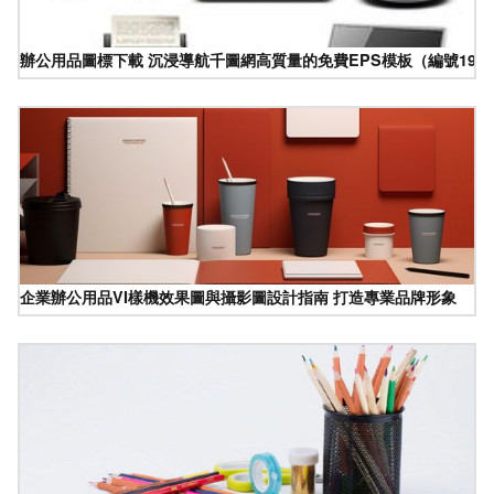
辦公用品圖標下載 沉浸導航千圖網高質量的免費EPS模板（編號1931648
企業辦公用品VI樣機效果圖與攝影圖設計指南 打造專業品牌形象