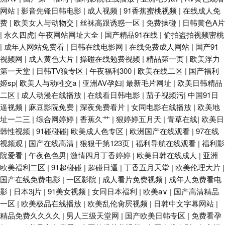
网站
|
影音先锋日韩电影
|
成人视频
|
91香蕉蜜桃视频
|
在线成人免
干干 日本伦理乱片 欧美色图网址 老司机日屄网 国产91做爱 大香蕉窝伊人
费
|
欧美女人与动物交
|
丝袜高跟诱惑一区
|
免费操碰
|
日韩黄色A片
|
永久四虎
|
午夜网站网址大全
|
国产精品91在线
|
偷拍盗拍视频密桃
|
成年人网站免费看
91午夜在 香蕉福利网 俺去射官网 加勒比91在线 久久草青青草av 黄色片子
|
日韩在线电影网
|
在线免费成人网站
|
国产91
视频网
|
成人黄色大片
|
操碰在线勉费视频
|
精品第一页
|
欧美浮力
第一天堂
|
日韩TV狼专区
|
午夜福利300
|
欧美在线二区
|
国产福利
免费看 国产黑丝91 超碰蝴蝶乐 91撸视频 亚洲狼人av 日韩字幕在线观看 蜜
姬sp
|
欧美人与动牲交a
|
亚洲AV孕妇
|
最新毛片网址
|
欧美日韩精品
二区
|
成人动漫在线播放
|
在线看日韩电影
|
茄子视频污
|
中国91日
臀91中文 国产熟女一二三 黑丝网站 九一网页版 国产精品奇米一区 A色在线
逼视频
|
麻豆影院免费
|
深夜免费看片
|
女同电影在线播放
|
欧美地
址一二三
|
综合网婷婷
|
香蕉久艹
|
狠婷婷五月天
|
青草在线
|
欧美日
观看 91午夜黄色影院 日本色色影院 欧美性vahd 九九性爱网 东京热小视频
韩性视频
|
91碰碰碰
|
欧美成人色专区
|
欧洲国产在线观看
|
97在线
视频观
|
国产在线高清
|
狠狠干第123页
|
福利导航在线观看
|
福利影
99人妻草 A片天天干 97超碰欧美亚洲 91手机视频 91黄在线观看 午夜色被窝
院爱看
|
午夜色色男
|
激情四月丁香婷婷
|
欧美日韩在线成人
|
亚洲
欧美福利二区
|
91超碰碰
|
超碰日逼
|
丁香五月天堂
|
欧美伦理大片
|
人人摸人人91 久草视频福利 国产久草香蕉 肏屄勉费视频 91综合视频
国产在线免费电影
|
一区影院
|
成人看片免费视频
|
成年人免费看电
影
|
日本3j片
|
91美女视频
|
女同日本福利
|
欧美a∨
|
国产高清精品
www99操 97人人操人人 91性情 91黄色网入口站 午夜操B影院 三级视频国
一区
|
欧美极品在线播放
|
欧美乱伦肏屄视频
|
日韩中文字幕网站
|
精品免费久久久久
|
男人三级天堂网
|
国产欧美日韩专区
|
免费看孕
产 欧美a影院 黑丝足交后入 福利视频网址 WWW浮力COM 国产成人免费专