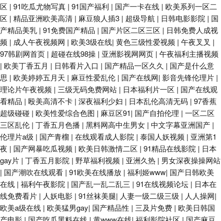
区
|
91吃瓜尤物写真
|
91国产福利
|
国产一卡在线
|
欧美系列一区二
区
|
精品亚洲欧美高清
|
麻豆狼人插3
|
超级导航
|
日韩电影影院
|
国
产精品美乳
|
91免费国产精品
|
国产片区二区三区
|
日韩免费人成视
频
|
成人午夜视频网
|
欧美3级在线
|
黄色三级性爱视频
|
午夜叉叉
|
97韩剧网首页
|
超碰在线98操
|
亚洲影视网网页
|
午夜福利主播视频
|
欧美丁香五月
|
日韩看片入口
|
国产精品一区久久
|
国产是什么意
思
|
欧美婷婷五月天
|
麻豆性爱乱伦
|
国产在线网
|
影音先锋伦理片
|
理论片午夜视频
|
三级无码免费网站
|
日本福利片一区
|
国产在线观
看精品
|
殴美高清不卡
|
深夜福利少妇
|
日本乱伦高清无码
|
97香蕉
超级碰碰
|
欧美性爱综合色图
|
麻豆区91
|
国产自拍伦理
|
一区二区
三区乱伦
|
丁香五月色播
|
黑料网高中生男女
|
中文字幕亚洲国产
|
伦理片a级
|
国产青榴
|
在线观看成人影院
|
泰国人妖视频
|
亚洲第1
夜
|
国产网暴吃瓜视频
|
欧美日韩激情二区
|
91精品在线影院
|
日本
gay片
|
丁香五月影院
|
野草福利视频
|
亚洲久热
|
男女深夜操操网站
|
国产潮吹在线观看
|
91欧美在线播放
|
福利姬www
|
国产日韩欧美
在线
|
福利午夜影院
|
国产乱一乱二乱三
|
91在线视频论坛
|
日本在
线免费看片
|
人妖电影
|
91丝袜美腿
|
人妻一级二级三级
|
人人操网
|
欧美a级在线
|
欧美猛男gay
|
国产精品性
|
三及片免费
|
欧美日韩国
产电影
|
国产吃瓜黑料在线
|
黄www在线
|
福利影院社区
|
国产麻豆