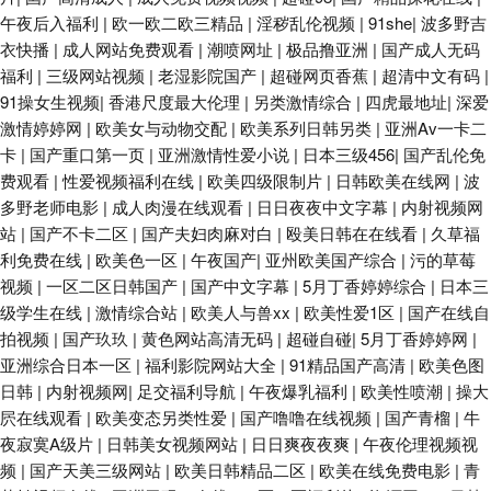
午夜后入福利
|
欧一欧二欧三精品
|
淫秽乱伦视频
|
91she
|
波多野吉
衣快播
|
成人网站免费观看
|
潮喷网址
|
极品撸亚洲
|
国产成人无码
福利
|
三级网站视频
|
老湿影院国产
|
超碰网页香蕉
|
超清中文有码
|
91操女生视频
|
香港尺度最大伦理
|
另类激情综合
|
四虎最地址
|
深爱
激情婷婷网
|
欧美女与动物交配
|
欧美系列日韩另类
|
亚洲Av一卡二
卡
|
国产重口第一页
|
亚洲激情性爱小说
|
日本三级456
|
国产乱伦免
费观看
|
性爱视频福利在线
|
欧美四级限制片
|
日韩欧美在线网
|
波
多野老师电影
|
成人肉漫在线观看
|
日日夜夜中文字幕
|
内射视频网
站
|
国产不卡二区
|
国产夫妇肉麻对白
|
殴美日韩在在线看
|
久草福
利免费在线
|
欧美色一区
|
午夜国产
|
亚州欧美国产综合
|
污的草莓
视频
|
一区二区日韩国产
|
国产中文字幕
|
5月丁香婷婷综合
|
日本三
级学生在线
|
激情综合站
|
欧美人与兽xx
|
欧美性爱1区
|
国产在线自
拍视频
|
国产玖玖
|
黄色网站高清无码
|
超碰自碰
|
5月丁香婷婷网
|
亚洲综合日本一区
|
福利影院网站大全
|
91精品国产高清
|
欧美色图
日韩
|
内射视频网
|
足交福利导航
|
午夜爆乳福利
|
欧美性喷潮
|
操大
屄在线观看
|
欧美变态另类性爱
|
国产噜噜在线视频
|
国产青榴
|
牛
夜寂寞A级片
|
日韩美女视频网站
|
日日爽夜夜爽
|
午夜伦理视频视
频
|
国产天美三级网站
|
欧美日韩精品二区
|
欧美在线免费电影
|
青