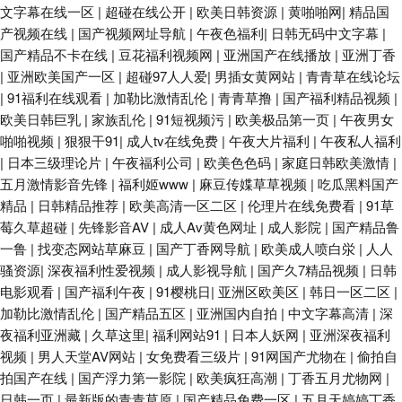
文字幕在线一区
|
超碰在线公开
|
欧美日韩资源
|
黄啪啪网
|
精品国
产视频在线
|
国产视频网址导航
|
午夜色福利
|
日韩无码中文字幕
|
去也伊人影院 91免费看片神器 亚洲老司机AV 日韩欧美骚精品 欧美另类中文
国产精品不卡在线
|
豆花福利视频网
|
亚洲国产在线播放
|
亚洲丁香
|
亚洲欧美国产一区
|
超碰97人人爱
|
男插女黄网站
|
青青草在线论坛
少妇安慰久久网站 午夜剧场福利院 日本色www无码 日韩寂寞影院 男人资源
|
91福利在线观看
|
加勒比激情乱伦
|
青青草撸
|
国产福利精品视频
|
欧美日韩巨乳
|
家族乱伦
|
91短视频污
|
欧美极品第一页
|
午夜男女
极品户外露出 丰满人妻一区二区 aV狼坛 91熟女丝袜福利 狠狠鲁无码网站
啪啪视频
|
狠狠干91
|
成人tv在线免费
|
午夜大片福利
|
午夜私人福利
|
日本三级理论片
|
午夜福利公司
|
欧美色色码
|
家庭日韩欧美激情
|
国产一二一二级 大香蕉51 成人福利社 av不卡电影 91x视频大全 午夜剧场三
五月激情影音先锋
|
福利姬www
|
麻豆传媟草草视频
|
吃瓜黑料国产
精品
|
日韩精品推荐
|
欧美高清一区二区
|
伦理片在线免费看
|
91草
级片 日韩3级网 免费黄色视频链接 另类激情影音 午夜老司机电影网 香蕉视
莓久草超碰
|
先锋影音AV
|
成人Av黄色网址
|
成人影院
|
国产精品鲁
一鲁
|
找变态网站草麻豆
|
国产丁香网导航
|
欧美成人喷白泶
|
人人
频在线下载 亚洲春色'aAV 色色爱爱五月 欧美一欧二欧肏屄 久久午夜神器 国
骚资源
|
深夜福利性爱视频
|
成人影视导航
|
国产久7精品视频
|
日韩
电影观看
|
国产福利午夜
|
91樱桃日
|
亚洲区欧美区
|
韩日一区二区
|
产熟女自拍 超碰在线97青青 国产精品日韩欧 韩国av三区 成人影音免费观看
加勒比激情乱伦
|
国产精品五区
|
亚洲国内自拍
|
中文字幕高清
|
深
夜福利亚洲藏
|
久草这里
|
福利网站91
|
日本人妖网
|
亚洲深夜福利
视频
大香蕉综合 岛国大片无码 av私人影院 91精品福利 亚洲色图成人套图 天堂福
|
男人天堂AV网站
|
女免费看三级片
|
91网国产尤物在
|
偷拍自
拍国产在线
|
国产浮力第一影院
|
欧美疯狂高潮
|
丁香五月尤物网
|
日韩一页
|
最新版的青青草原
|
国产精品免费一区
|
五月天婷婷丁香
利导航 足交黑丝国产在线 91婷婷射 日韩新片aⅴ网 亚洲色情综合爱爱 四虎性