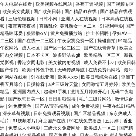
年人电影在线看
|
欧美视频在线网站
|
香蕉干逼视频
|
国产视频专区
|
欧美美女黄频
|
国产欧美日韩
|
国产精品91在线
|
国产精品在线观
看
|
三级伦理视频
|
日韩小网
|
亚洲人人在线视频
|
日本高清在线视
频
|
夜夜爽夜夜操
|
直播乱伦
|
美乳熟女一区二区
|
91福利电影
|
国产
精品咪咪爰
|
狠狠撸αV
|
黄片免费播放站
|
护士长招聘
|
孕妇AV一
二三区
|
国产在线一二三区
|
午夜寂寞免费一区
|
操碰自拍
|
91精品
午夜网站
|
成人社区
|
国产区一区二区三
|
国产在线青青草
|
欧美女
同肉交视频
|
日本不卡区
|
波多野洁衣gif
|
欧美精品一区三区
|
新视
觉影视
|
香港女同电影
|
美女被内射视频
|
成人免费不卡ⅴ
|
欧美日韩
国产偷拍
|
欧美日韩色中色
|
无码传媒导航
|
在线免费污网站
|
最污
的网站在线看
|
91在线亚洲
|
欧美人xxx
|
欧美日韩综合在线
|
亚洲丁
香五月综合
|
日摸操看
|
a片三级片天堂
|
女同激情五月婷婷
|
欧美色
精品
|
亚洲国内成人
|
超碰91手机
|
激情五月婷婷开心
|
无码午夜电
影
|
国产欧韩日美一区
|
日日射狠狠撸
|
毛片三级片网站
|
激情综合
站
|
91免费黄色
|
国产AV无码精品
|
成年免费视频
|
午夜在线91精品
|
深夜草莓视频
|
日韩免费观看视频
|
国产区精品视频
|
东京热成人
毛片
|
91视频看片
|
麻豆国产在线
|
91在线免费播放
|
五月婷丁香亚
洲
|
免费成人小电影
|
三级永久免费网址
|
欧美成人一区二
|
国产精
品主播91
|
51精品视频
|
国产免费人成
|
日本一级ab片
|
都市激情变