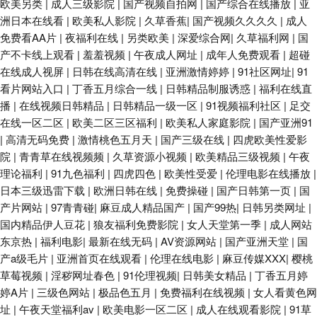
欧美另类
|
成人三级影院
|
国产视频自拍网
|
国产综合在线播放
|
亚
洲日本在线看
|
欧美私人影院
|
久草香蕉
|
国产视频久久久久
|
成人
免费看AA片
|
夜福利在线
|
另类欧美
|
深爱综合网
|
久草福利网
|
国
产不卡线上观看
|
羞羞视频
|
午夜成人网址
|
成年人免费观看
|
超碰
在线成人视屏
|
日韩在线高清在线
|
亚洲激情婷婷
|
91社区网址
|
91
看片网站入口
|
丁香五月综合一线
|
日韩精品制服诱惑
|
福利在线直
播
|
在线视频日韩精品
|
日韩精品一级一区
|
91视频福利社区
|
足交
在线一区二区
|
欧美二区三区福利
|
欧美私人家庭影院
|
国产亚洲91
|
高清无码免费
|
激情桃色五月天
|
国产三级在线
|
四虎欧美性爱影
院
|
青青草在线视频频
|
久草资源小视频
|
欧美精品三级视频
|
午夜
理论福利
|
91九色福利
|
四虎四色
|
欧美性受爱
|
伦理电影在线播放
|
日本三级迅雷下载
|
欧洲日韩在线
|
免费操碰
|
国产日韩第一页
|
国
产片网站
|
97青青碰
|
麻豆成人精品国产
|
国产99热
|
日韩另类网址
|
国内精品伊人豆花
|
狼友福利免费影院
|
女人天堂第一季
|
成人网站
东京热
|
福利电影
|
最新在线无码
|
AV资源网站
|
国产亚洲天堂
|
国
产a级毛片
|
亚洲首页在线观看
|
伦理在线电影
|
麻豆传媒XXX
|
樱桃
草莓视频
|
淫秽网址春色
|
91伦理视频
|
日韩美女精品
|
丁香五月婷
婷A片
|
三级色网站
|
极品色五月
|
免费福利在线视频
|
女人看黄色网
址
|
午夜天堂福利av
|
欧美电影一区二区
|
成人在线观看影院
|
91草