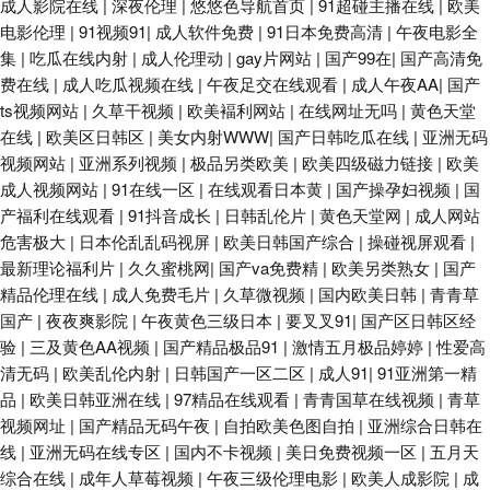
成人影院在线
|
深夜伦理
|
悠悠色导航首页
|
91超碰主播在线
|
欧美
电影伦理
|
91视频91
|
成人软件免费
|
91日本免费高清
|
午夜电影全
集
|
吃瓜在线内射
|
成人伦理动
|
gay片网站
|
国产99在
|
国产高清免
费在线
|
成人吃瓜视频在线
|
午夜足交在线观看
|
成人午夜AA
|
国产
ts视频网站
|
久草干视频
|
欧美褔利网站
|
在线网址无吗
|
黄色天堂
在线
|
欧美区日韩区
|
美女内射WWW
|
国产日韩吃瓜在线
|
亚洲无码
视频网站
|
亚洲系列视频
|
极品另类欧美
|
欧美四级磁力链接
|
欧美
成人视频网站
|
91在线一区
|
在线观看日本黄
|
国产操孕妇视频
|
国
产福利在线观看
|
91抖音成长
|
日韩乱伦片
|
黄色天堂网
|
成人网站
危害极大
|
日本伦乱乱码视屏
|
欧美日韩国产综合
|
操碰视屏观看
|
最新理论福利片
|
久久蜜桃网
|
国产va免费精
|
欧美另类熟女
|
国产
精品伦理在线
|
成人免费毛片
|
久草微视频
|
国内欧美日韩
|
青青草
国产
|
夜夜爽影院
|
午夜黄色三级日本
|
要叉叉91
|
国产区日韩区经
验
|
三及黄色AA视频
|
国产精品极品91
|
激情五月极品婷婷
|
性爱高
清无码
|
欧美乱伦内射
|
日韩国产一区二区
|
成人91
|
91亚洲第一精
品
|
欧美日韩亚洲在线
|
97精品在线观看
|
青青国草在线视频
|
青草
视频网址
|
国产精品无码午夜
|
自拍欧美色图自拍
|
亚洲综合日韩在
线
|
亚洲无码在线专区
|
国内不卡视频
|
美日免费视频一区
|
五月天
综合在线
|
成年人草莓视频
|
午夜三级伦理电影
|
欧美人成影院
|
成