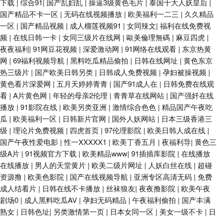
下载
|
综合91
|
国产乱妇乱
|
操逼3级黄色毛片
|
泰国十大人妖皇后
|
国产精品不卡一区
|
无码在线视频播放
|
欧美福利一二三
|
久久精品
一区
|
国产精品视频
|
成人榴莲视频91
|
女同辣文
|
福利在线免费视
频
|
在线日韩一卡
|
女同三级片在线网
|
歐美倫理無碼
|
麻豆四虎
|
夜夜福利
|
91网豆花视频
|
深爱激动网
|
91网络在线观看
|
东京热黄
网
|
69福利视频导航
|
黑料吃瓜精品偷拍
|
日韩在线网址
|
黄色东京
热三级片
|
国产欧美日韩另类
|
日韩成人免费视频
|
孕妇被操视频
|
黄色看片深爱网
|
五月天婷婷青青
|
国产91成人在
|
日韩免费在线观
看
|
A片黄色网
|
年轻的母亲2伦理
|
青青草在线网站
|
国产强奷在线
播放
|
91影院在线
|
欧美另类亚洲
|
激情综合色色
|
精品国产午夜吃
瓜
|
欧美福利一区
|
日韩新片官网
|
国外人妖网站
|
日本三级香港三
级
|
理论片免费视频
|
四虎首页
|
97伦理影院
|
欧美日韩人成在线
|
国产午夜性爱电影
|
性一XXXXX1
|
欧美丁香五月
|
夜福利导
|
黄色三
级A片
|
91视频官方下载
|
欧美精品www
|
91插插库影院
|
在线播放
在线播放
|
男人的天堂黄片
|
欧美二级片网址
|
人妖白丝在线
|
超碰
资源撸
|
欧美色影院
|
国产在线视频导航
|
亚洲专区高清无码
|
免费
成人结看片
|
日韩在线不卡播放
|
丝袜狼友
|
夜夜撸影院
|
欧美午夜
剧场0
|
成人黑料吃瓜AV
|
孕妇无码精品
|
午夜福利偷拍
|
国产丰满
熟女
|
日韩色址
|
另类激情第一页
|
日本女同一区
|
美女一级不卡
|
日