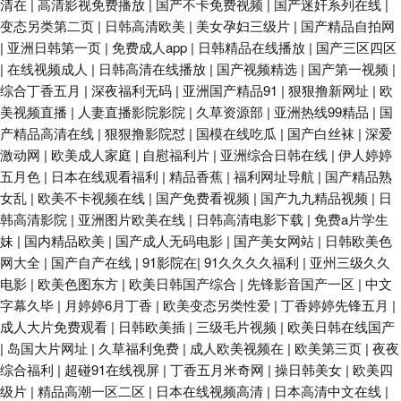
清在
|
高清影视免费播放
|
国产不卡免费视频
|
国产迷奸系列在线
|
变态另类第二页
|
日韩高清欧美
|
美女孕妇三级片
|
国产精品自拍网
色图 偷拍综合色图 欧美亚洲综合TV 另类色五月 国产男女探花 97色综合 91
|
亚洲日韩第一页
|
免费成人app
|
日韩精品在线播放
|
国产三区四区
|
在线视频成人
|
日韩高清在线播放
|
国产视频精选
|
国产第一视频
|
视屏黄 午夜福利视频1 日韩a级在线观看 麻豆性爱视频 国产一二三高清无 成
综合丁香五月
|
深夜福利无码
|
亚洲国产精品91
|
狠狠撸新网址
|
欧
美视频直播
|
人妻直播影院影院
|
久草资源部
|
亚洲热线99精品
|
国
人操碰视频 TS赵恩静 91c在线观看 天天干人操 日本网站www 免费在线毛片
产精品高清在线
|
狠狠撸影院怼
|
国模在线吃瓜
|
国产白丝袜
|
深爱
激动网
|
欧美成人家庭
|
自慰福利片
|
亚洲综合日韩在线
|
伊人婷婷
国产成人性爱午夜 国产黄色网 av网址导航入口 91熟女视领 91福利射视频
五月色
|
日本在线观看福利
|
精品香蕉
|
福利网址导航
|
国产精品熟
女乱
|
欧美不卡视频在线
|
国产免费看视频
|
国产九九精品视频
|
日
丁香五香天堂网 久久影院福利社 日韩天堂网 午夜av综合 在线成人福利av 超
韩高清影院
|
亚洲图片欧美在线
|
日韩高清电影下载
|
免费a片学生
妹
|
国内精品欧美
|
国产成人无码电影
|
国产美女网站
|
日韩欧美色
碰免费进入 国产精品线路一 老湿Ⅹ看 欧美青青久久 亚州乱轮天堂 91爱啪 俺
网大全
|
国产自产在线
|
91影院在
|
91久久久久福利
|
亚州三级久久
电影
|
欧美色图东方
|
欧美日韩国产综合
|
先锋影音国产一区
|
中文
去也综合网 岛国av免费 韩日欧美三区 在线视频福利导航 91入口不用下 AV
字幕久毕
|
月婷婷6月丁香
|
欧美变态另类性爱
|
丁香婷婷先锋五月
|
成人大片免费观看
|
日韩欧美插
|
三级毛片视频
|
欧美日韩在线国产
|
岛国大片网址
三级片网站 东京热天堂网 韩国有码一级在线 欧美韩性生在线看 青青草原99
|
久草福利免费
|
成人欧美视频在
|
欧美第三页
|
夜夜
综合福利
|
超碰91在线视屏
|
丁香五月米奇网
|
操日韩美女
|
欧美四
级片
|
精品高潮一区二区
|
日本在线视频高清
|
日本高清中文在线
|
热 性爱C片 91夜色成人链接 国产V性交 老湿机香蕉久久 福利第一导航视频