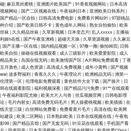
碰
|
麻豆黑丝蜜桃
|
亚洲图片欧美国产
|
91香蕉视频网站
|
日本高清
视频网站
|
国产二区视频在线
|
午夜福利日本
|
亚洲欧美日韩系列
|
国产精品一区自拍
|
日韩高清免费电影
|
免费看片网站91
|
97甜桃品
种介绍
|
国产欧美日韩不卡
|
黄色成年人网站
|
熟女自拍偷拍
|
欧美
丝袜
|
久久精品丝袜
|
久草新视频
|
日本变态片
|
乱人xxxxx
|
主播福
利姬h在线
|
国产午夜亚洲精
|
超碰天天操
|
久草资源视频
|
久久麻豆
|
国产主播一区在线
|
国内精品视频一区
|
97撸一撸
|
偷拍96页
|
日韩
欧美自拍
|
操碰在线视频观看
|
成人三级影片
|
欧美爱爱影院
|
成人
精品美女
|
岛国在线无码
|
欧美激情国产区
|
A片网站免费观看
|
丁香
五月激色
|
成人色资源
|
高清成人免费视频
|
成年小黄鸭
|
国产视频
ww
|
波多野福利
|
香蕉久久久
|
午夜理论片
|
欧洲精品无码
|
洲第一
伦理第一区
|
伦理电影免费观看
|
黄色软件大全下载
|
国产操片
|
日
韩在线观看影院
|
福利视频深夜
|
国产精品污污免费
|
91艹在线观看
|
午夜福利影院尤物
|
欧美大片人与兽
|
丝瓜视频官网
|
日韩电影理
论
|
毛片内射女
|
高清免费无码毛片
|
男人操蜜桃视频
|
欧美插插
|
在
线天堂三级
|
白丝网站免费看
|
免费看黄片毛片
|
高清在线
|
欧美网
站建设
|
欧美二区网站
|
日本熟妇欧美
|
日本在线视频在线
|
午夜电
影99
|
国产精品宾馆
|
国产无套无码
|
91豆花在线观看
|
手机国产看
片
|
四虎四房
|
日本高清视频一区
|
三级在线网址
|
欧美性爱C0ma
|